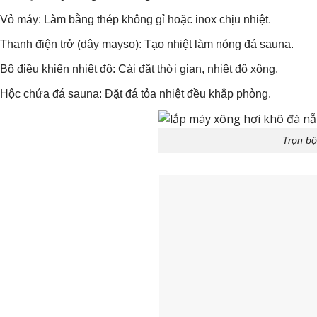
Vỏ máy: Làm bằng thép không gỉ hoặc inox chịu nhiệt.
Thanh điện trở (dây mayso): Tạo nhiệt làm nóng đá sauna.
Bộ điều khiển nhiệt độ: Cài đặt thời gian, nhiệt độ xông.
Hộc chứa đá sauna: Đặt đá tỏa nhiệt đều khắp phòng.
Trọn bộ
Nguyên lý hoạt động:
Khi bật máy, điện năng làm nóng dây mayso → làm nóng đá sau
3.2. Phòng xông hơi ướt (Steam)