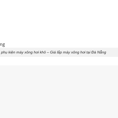
 phụ kiện máy xông hơi khô – Giá lắp máy xông hơi tại Đà Nẵng
Tư vấn lắp máy xông hơi tại Đà Nẵng chất lượng giá rẻ
na → hơi nóng khô tỏa ra đều trong phòng → nhiệt độ tăng lên