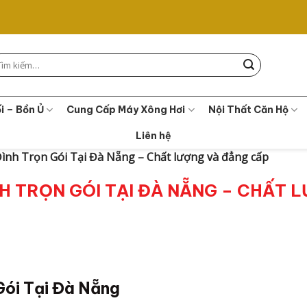
m
ếm:
i – Bồn Ủ
Cung Cấp Máy Xông Hơi
Nội Thất Căn Hộ
Liên hệ
ình Trọn Gói Tại Đà Nẵng – Chất lượng và đẳng cấp
H TRỌN GÓI TẠI ĐÀ NẴNG – CHẤT 
Gói Tại Đà Nẵng