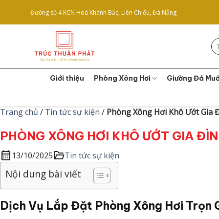
Skip
Đường số 4 KCN Hoà Khánh Bắc, Liên Chiểu, Đà Nẵng
to
content
Tì
ki
Giới thiệu
Phòng Xông Hơi
Giường Đá Muố
Trang chủ
/
Tin tức sự kiện
/
Phòng Xông Hơi Khô Ướt Gia Đ
PHÒNG XÔNG HƠI KHÔ ƯỚT GIA ĐÌN
calendar_month
folder_open
13/10/2025
Tin tức sự kiện
Nội dung bài viết
Dịch Vụ Lắp Đặt Phòng Xông Hơi Trọn 