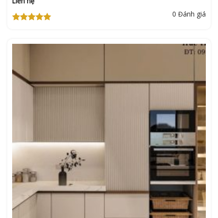
Liên hệ
0 Đánh giá
Được xếp
hạng
5
5
sao