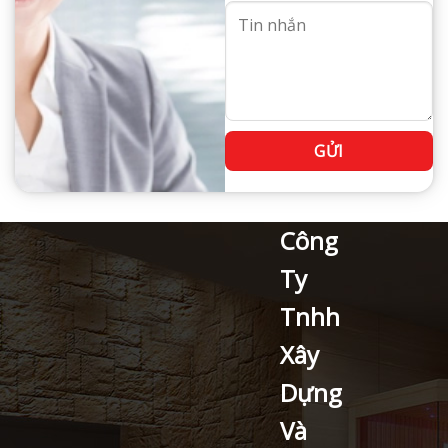
Công
Ty
Tnhh
Xây
Dựng
Và