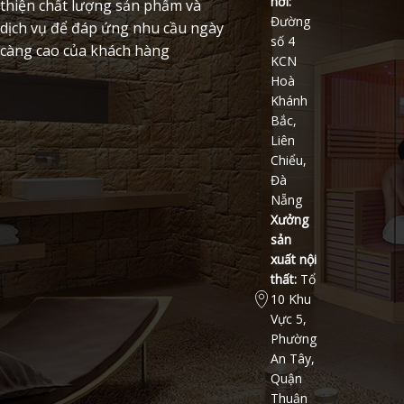
hơi:
thiện chất lượng sản phẩm và
Đường
dịch vụ để đáp ứng nhu cầu ngày
số 4
càng cao của khách hàng
KCN
Hoà
Khánh
Bắc,
Liên
Chiểu,
Đà
Nẵng
Xưởng
sản
xuất nội
thất:
Tổ
10 Khu
Vực 5,
Phường
An Tây,
Quận
Thuận