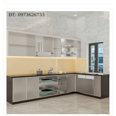
Được xếp
hạng
5
5
sao