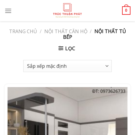
Skip
to
0
content
TRANG CHỦ
/
NỘI THẤT CĂN HỘ
/
NỘI THẤT TỦ
BẾP
LỌC