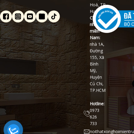
Hoá, TP
Huế
Chi
nhánh
miền
Nam:
nhà 1A,
Đường
155, Xã
Bình
Mỹ,
Huyện
Củ Chi,
TP.HCM
Hotline:
0973
626
733
noithatxonghoimientr