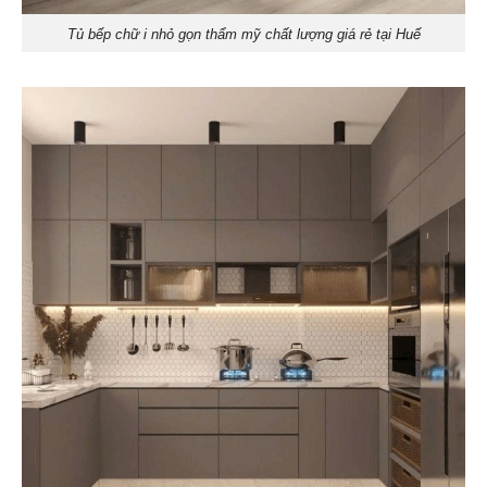
Tủ bếp chữ i nhỏ gọn thẩm mỹ chất lượng giá rẻ tại Huế