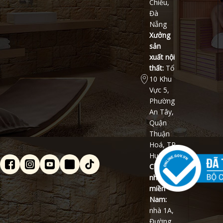
Chiểu,
Đà
Nẵng
Xưởng
sản
xuất nội
thất:
Tổ
10 Khu
Vực 5,
Phường
An Tây,
Quận
Thuận
Hoá, TP
Huế
Chi
nhánh
miền
Nam:
nhà 1A,
Đường