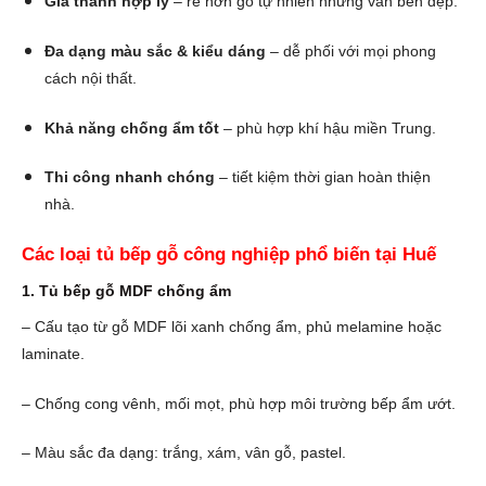
Giá thành hợp lý
– rẻ hơn gỗ tự nhiên nhưng vẫn bền đẹp.
Đa dạng màu sắc & kiểu dáng
– dễ phối với mọi phong
cách nội thất.
Khả năng chống ẩm tốt
– phù hợp khí hậu miền Trung.
Thi công nhanh chóng
– tiết kiệm thời gian hoàn thiện
nhà.
Các loại tủ bếp gỗ công nghiệp phổ biến tại Huế
1. Tủ bếp gỗ MDF chống ẩm
– Cấu tạo từ gỗ MDF lõi xanh chống ẩm, phủ melamine hoặc
laminate.
– Chống cong vênh, mối mọt, phù hợp môi trường bếp ẩm ướt.
– Màu sắc đa dạng: trắng, xám, vân gỗ, pastel.