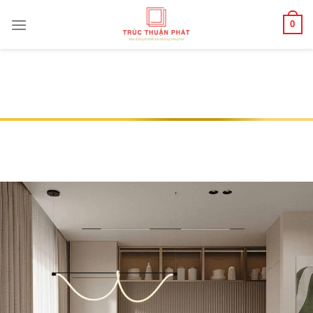
Skip
to
0
content
TỦ BẾP GỖ CÔNG NGHIỆP KÍCH
THƯỚC TÙY CHỈNH – PHÙ HỢP MỌI
DIỆN TÍCH
Trang chủ
/
Nội Thất Căn Hộ
/
Tủ Bếp Gỗ Công Nghiệp
Kích Thước Tùy Chỉnh – Phù Hợp Mọi Diện Tích