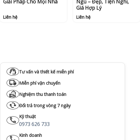
Giải Pháp Cho Mọi Nhà
Ngủ – Đẹp, Tiện Nghi,
Giá Hợp Lý
Liên hệ
Liên hệ
support_agent
Tư vấn và thiết kế miễn phí
local_shipping
Miễn phí vận chuyển
real_estate_agent
Nghiệm thu thanh toán
cached
Đổi trả trong vòng 7 ngày
Kỹ thuật
call
0973 626 733
Kinh doanh
call