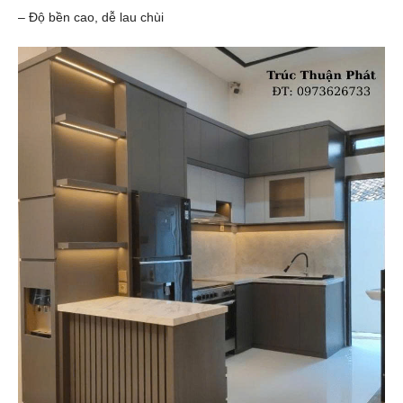
– Độ bền cao, dễ lau chùi