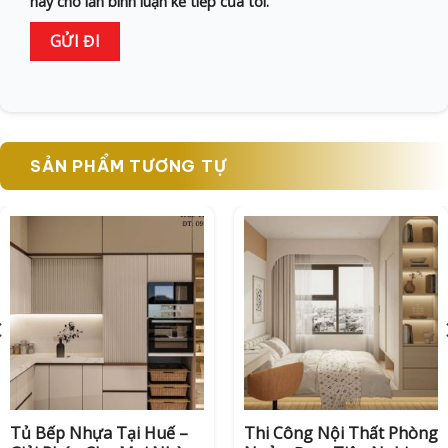
này cho lần bình luận kế tiếp của tôi.
SẢN PHẨM TƯƠNG TỰ
Tủ Bếp Nhựa Tại Huế –
Thi Công Nội Thất Phòng