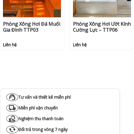
Phòng Xông Hơi Đá Muối
Phòng Xông Hơi Ướt Kính
Gia Đình TTP03
Cường Lực – TTP06
Liên hệ
Liên hệ
support_agent
Tư vấn và thiết kế miễn phí
local_shipping
Miễn phí vận chuyển
real_estate_agent
Nghiệm thu thanh toán
cached
Đổi trả trong vòng 7 ngày