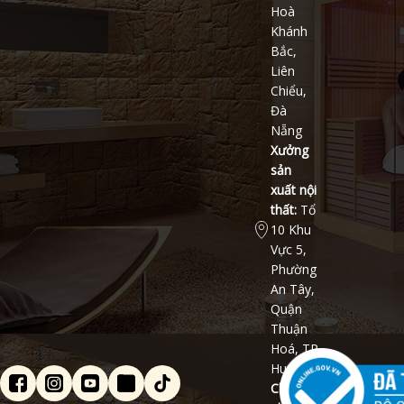
Hoà
Khánh
Bắc,
Liên
Chiểu,
Đà
Nẵng
Xưởng
sản
xuất nội
thất:
Tổ
10 Khu
Vực 5,
Phường
An Tây,
Quận
Thuận
Hoá, TP
Huế
Chi