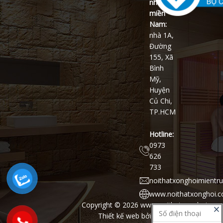
nhánh
miền
Nam:
nhà 1A,
Đường
155, Xã
Bình
Mỹ,
Huyện
Củ Chi,
TP.HCM
Hotline:
0973
626
733
noithatxonghoimientr
www.noithatxonghoi.
Copyright © 2026
www.noithatxonghoi.com
close
Thiết kế web
bởi
www.GiaiPhapWeb.vn