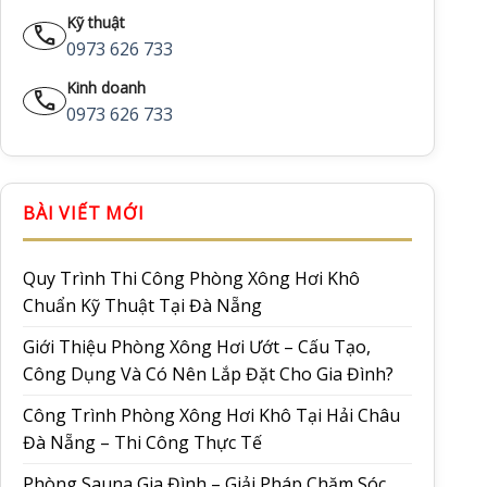
Kỹ thuật
call
0973 626 733
Kinh doanh
call
0973 626 733
BÀI VIẾT MỚI
Quy Trình Thi Công Phòng Xông Hơi Khô
Chuẩn Kỹ Thuật Tại Đà Nẵng
Giới Thiệu Phòng Xông Hơi Ướt – Cấu Tạo,
Công Dụng Và Có Nên Lắp Đặt Cho Gia Đình?
Công Trình Phòng Xông Hơi Khô Tại Hải Châu
Đà Nẵng – Thi Công Thực Tế
Phòng Sauna Gia Đình – Giải Pháp Chăm Sóc