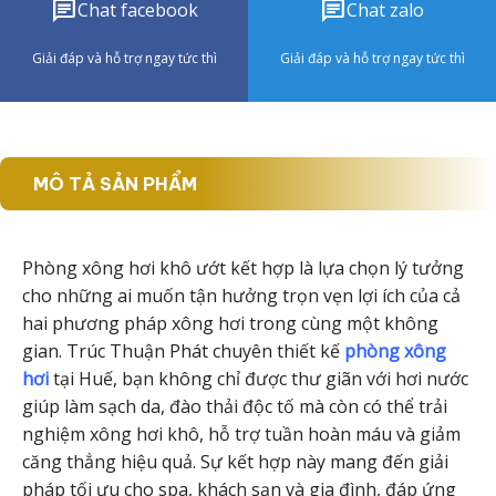
chat
chat
Chat facebook
Chat zalo
Giải đáp và hỗ trợ ngay tức thì
Giải đáp và hỗ trợ ngay tức thì
MÔ TẢ SẢN PHẨM
Phòng xông hơi khô ướt kết hợp là lựa chọn lý tưởng
cho những ai muốn tận hưởng trọn vẹn lợi ích của cả
hai phương pháp xông hơi trong cùng một không
gian. Trúc Thuận Phát chuyên thiết kế
phòng xông
hơi
tại Huế, bạn không chỉ được thư giãn với hơi nước
giúp làm sạch da, đào thải độc tố mà còn có thể trải
nghiệm xông hơi khô, hỗ trợ tuần hoàn máu và giảm
căng thẳng hiệu quả. Sự kết hợp này mang đến giải
pháp tối ưu cho spa, khách sạn và gia đình, đáp ứng