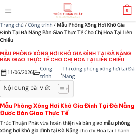
Skip
to
0
content
Trang chủ
/
Công trình
/
Mẫu Phòng Xông Hơi Khô Gia
Đình Tại Đà Nẵng Bàn Giao Thực Tế Cho Chị Hoa Tại Liên
Chiểu
MẪU PHÒNG XÔNG HƠI KHÔ GIA ĐÌNH TẠI ĐÀ NẴNG
BÀN GIAO THỰC TẾ CHO CHỊ HOA TẠI LIÊN CHIỂU
Công
Thi công phòng xông hơi tại Đà
calendar_month
folder_open
11/06/2026
,
trình
Nẵng
Nội dung bài viết
Mẫu Phòng Xông Hơi Khô Gia Đình Tại Đà Nẵng
Được Bàn Giao Thực Tế
Trúc Thuận Phát vừa hoàn thiện và bàn giao
mẫu phòng
xông hơi khô gia đình tại Đà Nẵng
cho chị Hoa tại Thanh