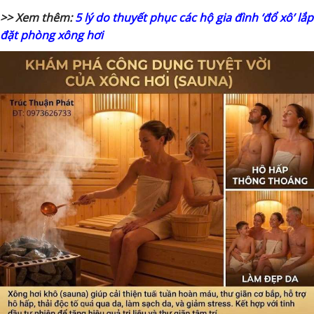
>> Xem thêm:
5 lý do thuyết phục các hộ gia đình ‘đổ xô’ lắp
đặt phòng xông hơi