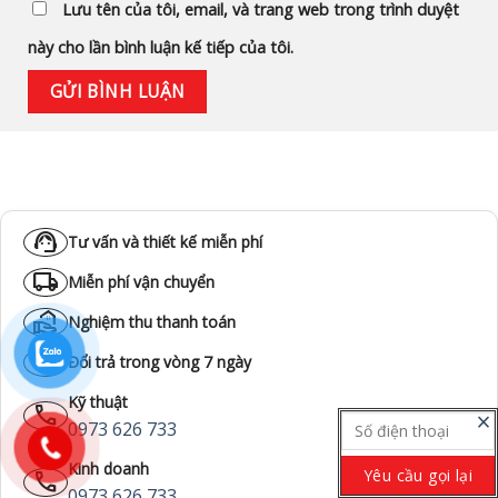
Lưu tên của tôi, email, và trang web trong trình duyệt
này cho lần bình luận kế tiếp của tôi.
support_agent
Tư vấn và thiết kế miễn phí
local_shipping
Miễn phí vận chuyển
real_estate_agent
Nghiệm thu thanh toán
cached
Đổi trả trong vòng 7 ngày
Kỹ thuật
call
close
0973 626 733
Kinh doanh
call
0973 626 733