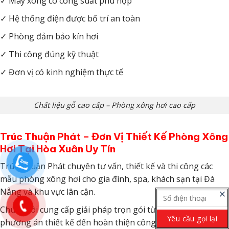
✓ Máy xông có công suất phù hợp
✓ Hệ thống điện được bố trí an toàn
✓ Phòng đảm bảo kín hơi
✓ Thi công đúng kỹ thuật
✓ Đơn vị có kinh nghiệm thực tế
Chất liệu gỗ cao cấp – Phòng xông hơi cao cấp
Trúc Thuận Phát – Đơn Vị Thiết Kế Phòng Xông
Hơi Tại Hòa Xuân Uy Tín
Trúc Thuận Phát chuyên tư vấn, thiết kế và thi công các
mẫu phòng xông hơi cho gia đình, spa, khách sạn tại Đà
Nẵng và khu vực lân cận.
close
Chúng tôi cung cấp giải pháp trọn gói từ khảo sát, lên
phương án thiết kế đến hoàn thiện công trình.