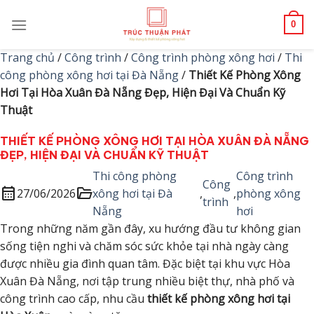
Skip
to
0
content
Trang chủ
/
Công trình
/
Công trình phòng xông hơi
/
Thi
công phòng xông hơi tại Đà Nẵng
/
Thiết Kế Phòng Xông
Hơi Tại Hòa Xuân Đà Nẵng Đẹp, Hiện Đại Và Chuẩn Kỹ
Thuật
THIẾT KẾ PHÒNG XÔNG HƠI TẠI HÒA XUÂN ĐÀ NẴNG
ĐẸP, HIỆN ĐẠI VÀ CHUẨN KỸ THUẬT
Thi công phòng
Công trình
Công
calendar_month
folder_open
27/06/2026
xông hơi tại Đà
,
,
phòng xông
trình
Nẵng
hơi
Trong những năm gần đây, xu hướng đầu tư không gian
sống tiện nghi và chăm sóc sức khỏe tại nhà ngày càng
được nhiều gia đình quan tâm. Đặc biệt tại khu vực Hòa
Xuân Đà Nẵng, nơi tập trung nhiều biệt thự, nhà phố và
công trình cao cấp, nhu cầu
thiết kế phòng xông hơi tại